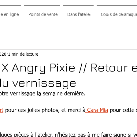
e en ligne
Points de vente
Dans l'atelier
Cours de céramiqu
2020
1 min de lecture
X Angry Pixie // Retour 
du vernissage
otre vernissage la semaine dernière.
rt
 pour ces jolies photos, et merci à
 Cara Mia
 pour cette 
lques pièces à l'atelier, n'hésitez pas à me faire signe si 