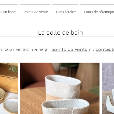
e en ligne
Points de vente
Dans l'atelier
Cours de céramiqu
La salle de bain
te page, visitez ma page
points de vente
ou
contact