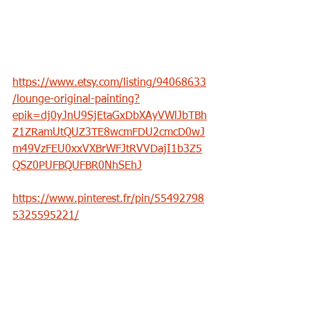
https://www.etsy.com/listing/94068633
/lounge-original-painting?
epik=dj0yJnU9SjEtaGxDbXAyVWlJbTBh
Z1ZRamUtQUZ3TE8wcmFDU2cmcD0wJ
m49VzFEU0xxVXBrWFJtRVVDajI1b3Z5
QSZ0PUFBQUFBR0NhSEhJ
https://www.pinterest.fr/pin/55492798
5325595221/
https://www.pinterest.fr/pin/55492798
5325595154/
http://pinkpagodastudio.blogspot.com/s