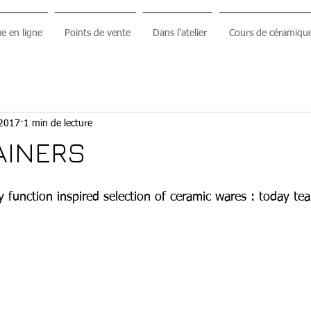
e en ligne
Points de vente
Dans l'atelier
Cours de céramiqu
 2017
1 min de lecture
AINERS
 function inspired selection of ceramic wares : today tea 